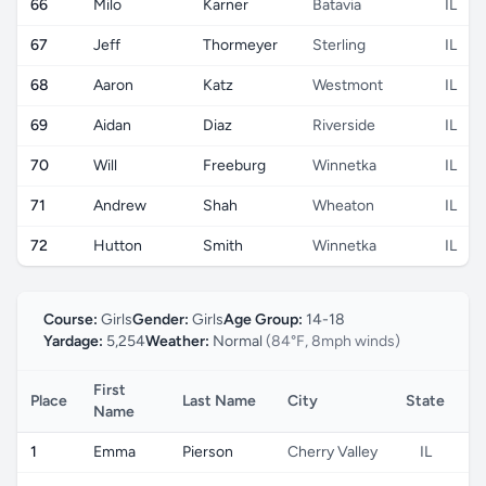
66
Milo
Karner
Batavia
IL
67
Jeff
Thormeyer
Sterling
IL
68
Aaron
Katz
Westmont
IL
69
Aidan
Diaz
Riverside
IL
70
Will
Freeburg
Winnetka
IL
71
Andrew
Shah
Wheaton
IL
72
Hutton
Smith
Winnetka
IL
Course:
Girls
Gender:
Girls
Age Group:
14-18
Yardage:
5,254
Weather:
Normal
(84°F, 8mph winds)
First
Place
Last Name
City
State
C
Name
1
Emma
Pierson
Cherry Valley
IL