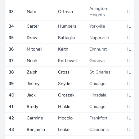
Arlington
33
Nate
Ortman
IL
Heights
34
Carter
Humbers
Yorkville
IL
35
Drew
Battaglia
Naperville
IL
36
Mitchell
Keith
Elmhurst
IL
37
Noah
Kettlewell
Geneva
IL
38
Zalph
Cross
St. Charles
IL
39
Jimmy
Snyder
Chicago
IL
40
Jack
Groszek
Hinsdale
IL
41
Brody
Hinkle
Chicago
IL
42
Carmine
Moccio
Frankfort
IL
43
Benjamin
Leake
Caledonia
IL