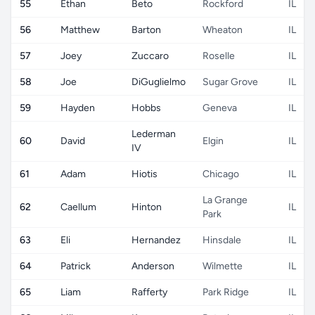
55
Ethan
Beto
Rockford
IL
56
Matthew
Barton
Wheaton
IL
57
Joey
Zuccaro
Roselle
IL
58
Joe
DiGuglielmo
Sugar Grove
IL
59
Hayden
Hobbs
Geneva
IL
Lederman
60
David
Elgin
IL
IV
61
Adam
Hiotis
Chicago
IL
La Grange
62
Caellum
Hinton
IL
Park
63
Eli
Hernandez
Hinsdale
IL
64
Patrick
Anderson
Wilmette
IL
65
Liam
Rafferty
Park Ridge
IL