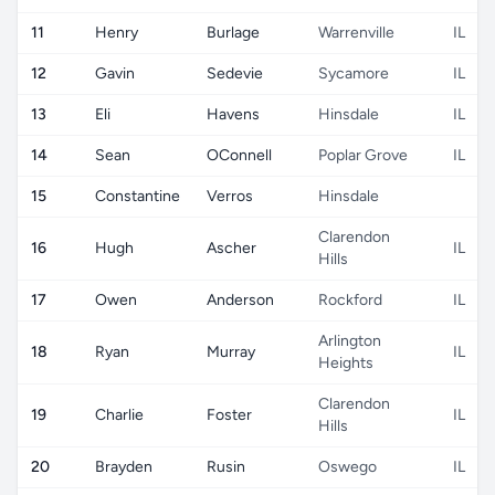
11
Henry
Burlage
Warrenville
IL
12
Gavin
Sedevie
Sycamore
IL
13
Eli
Havens
Hinsdale
IL
14
Sean
OConnell
Poplar Grove
IL
15
Constantine
Verros
Hinsdale
Clarendon
16
Hugh
Ascher
IL
Hills
17
Owen
Anderson
Rockford
IL
Arlington
18
Ryan
Murray
IL
Heights
Clarendon
19
Charlie
Foster
IL
Hills
20
Brayden
Rusin
Oswego
IL