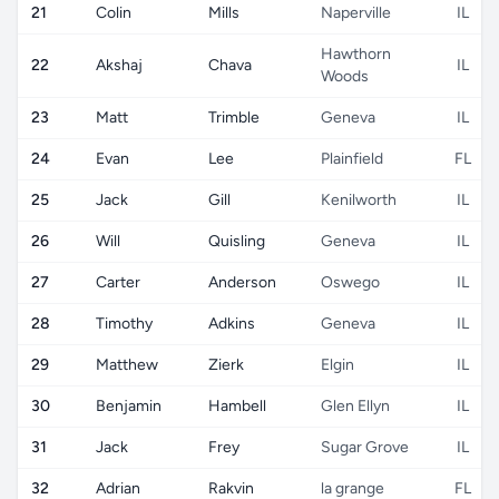
21
Colin
Mills
Naperville
IL
Hawthorn
22
Akshaj
Chava
IL
Woods
23
Matt
Trimble
Geneva
IL
24
Evan
Lee
Plainfield
FL
25
Jack
Gill
Kenilworth
IL
26
Will
Quisling
Geneva
IL
27
Carter
Anderson
Oswego
IL
28
Timothy
Adkins
Geneva
IL
29
Matthew
Zierk
Elgin
IL
30
Benjamin
Hambell
Glen Ellyn
IL
31
Jack
Frey
Sugar Grove
IL
32
Adrian
Rakvin
la grange
FL