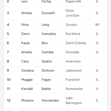
2
Lexi
Fertig
Naperville
IL
Davis
3
Amelia
Dunseth
IL
Junction
4
Nina
Lang
Sussex
WI
5
Demi
Hampilos
Rockford
IL
6
Kayla
Beu
Saint Charles
IL
7
Amelia
Gambla
Hinsdale
IL
8
Cara
Spahic
inverness
9
Giuliana
Dickson
Lakewood
IL
10
Maggie
Fagan
Frankfort
IL
11
Kendall
Battle
Romeoville
IL
Lake
12
Phoenix
Hernandez
IL
Barrington