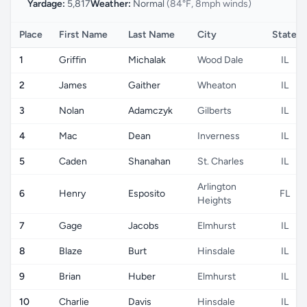
Yardage:
5,817
Weather:
Normal
(84°F, 8mph winds)
Place
First Name
Last Name
City
State
1
Griffin
Michalak
Wood Dale
IL
2
James
Gaither
Wheaton
IL
3
Nolan
Adamczyk
Gilberts
IL
4
Mac
Dean
Inverness
IL
5
Caden
Shanahan
St. Charles
IL
Arlington
6
Henry
Esposito
FL
Heights
7
Gage
Jacobs
Elmhurst
IL
8
Blaze
Burt
Hinsdale
IL
9
Brian
Huber
Elmhurst
IL
10
Charlie
Davis
Hinsdale
IL