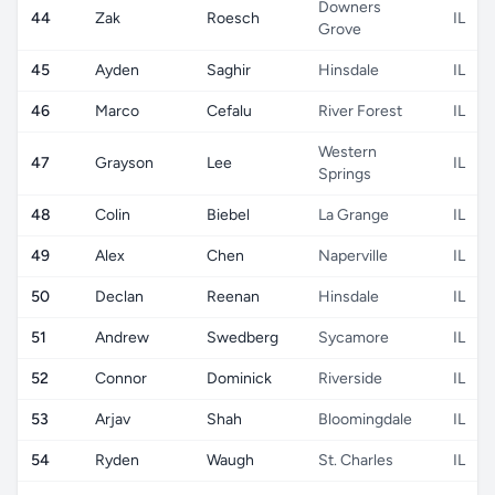
Downers
44
Zak
Roesch
IL
Grove
45
Ayden
Saghir
Hinsdale
IL
46
Marco
Cefalu
River Forest
IL
Western
47
Grayson
Lee
IL
Springs
48
Colin
Biebel
La Grange
IL
49
Alex
Chen
Naperville
IL
50
Declan
Reenan
Hinsdale
IL
51
Andrew
Swedberg
Sycamore
IL
52
Connor
Dominick
Riverside
IL
53
Arjav
Shah
Bloomingdale
IL
54
Ryden
Waugh
St. Charles
IL