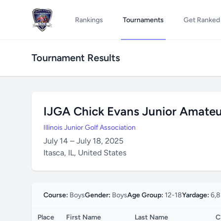
Rankings
Tournaments
Get Ranked
Tournament Results
IJGA Chick Evans Junior Amateu
Illinois Junior Golf Association
July 14 – July 18, 2025
Itasca, IL, United States
Course:
Boys
Gender:
Boys
Age Group:
12-18
Yardage:
6,8
Place
First Name
Last Name
C