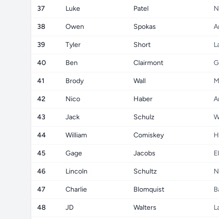
37
Luke
Patel
N
38
Owen
Spokas
A
39
Tyler
Short
L
40
Ben
Clairmont
G
41
Brody
Wall
M
42
Nico
Haber
A
43
Jack
Schulz
W
44
William
Comiskey
H
45
Gage
Jacobs
E
46
Lincoln
Schultz
N
47
Charlie
Blomquist
B
48
JD
Walters
L