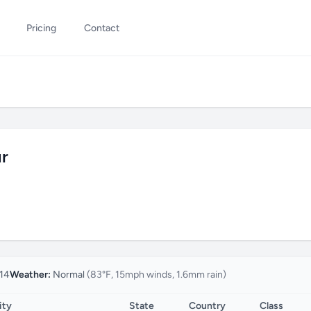
Pricing
Contact
r
14
Weather:
Normal
(83°F, 15mph winds, 1.6mm rain)
ity
State
Country
Class