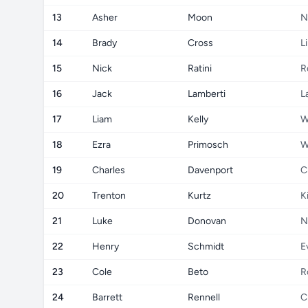
13
Asher
Moon
N
14
Brady
Cross
L
15
Nick
Ratini
R
16
Jack
Lamberti
L
17
Liam
Kelly
W
18
Ezra
Primosch
W
19
Charles
Davenport
C
20
Trenton
Kurtz
K
21
Luke
Donovan
N
22
Henry
Schmidt
E
23
Cole
Beto
R
24
Barrett
Rennell
C