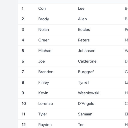
1
Cori
Lee
B
2
Brody
Allen
B
3
Nolan
Eccles
P
4
Greer
Peters
M
5
Michael
Johansen
W
6
Joe
Calderone
D
7
Brandon
Burggraf
G
8
Finley
Tyrrell
L
9
Kevin
Wesolowski
H
10
Lorenzo
D'Angelo
C
11
Tyler
Samaan
E
12
Rayden
Tee
H