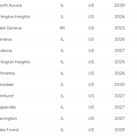
orth Aurora
IL
US
2030
rlington Heights
IL
US
2026
ake Geneva
WI
US
2025
eneva
IL
US
2026
okena
IL
US
2027
rlington Heights
IL
US
2025
innetka
IL
US
2026
insdale
IL
US
2030
lmhurst
IL
US
2027
aperville
IL
US
2027
arrington
IL
US
2027
ake Forest
IL
US
2029