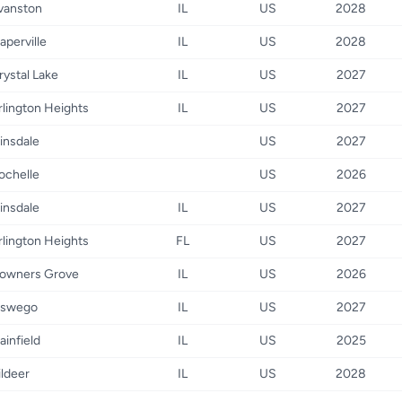
vanston
IL
US
2028
aperville
IL
US
2028
rystal Lake
IL
US
2027
rlington Heights
IL
US
2027
insdale
US
2027
ochelle
US
2026
insdale
IL
US
2027
rlington Heights
FL
US
2027
owners Grove
IL
US
2026
swego
IL
US
2027
lainfield
IL
US
2025
ildeer
IL
US
2028