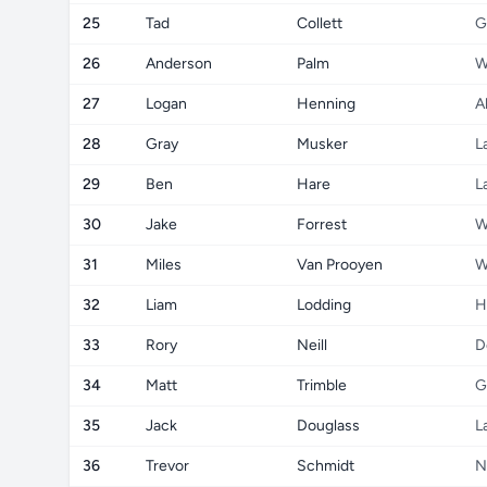
25
Tad
Collett
G
26
Anderson
Palm
W
27
Logan
Henning
A
28
Gray
Musker
L
29
Ben
Hare
L
30
Jake
Forrest
W
31
Miles
Van Prooyen
W
32
Liam
Lodding
H
33
Rory
Neill
D
34
Matt
Trimble
G
35
Jack
Douglass
L
36
Trevor
Schmidt
N