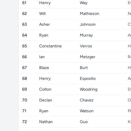
61
Henry
Way
E
62
Will
Mathieson
N
63
Asher
Johnson
C
64
Ryan
Murray
A
65
Constantine
Verros
H
66
Ian
Metzger
R
67
Blaze
Burt
H
68
Henry
Esposito
A
69
Colton
Woodring
D
70
Declan
Chavez
O
71
Ryan
Watson
P
72
Nathan
Guo
K