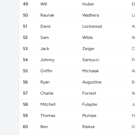
49
Will
Huber
E
50
Raunak
Wadhera
L
51
Davis
Lockwood
A
52
Sam
Wilda
W
53
Jack
Zeiger
C
54
Johnny
Santucci
P
55
Griffin
Michalak
W
56
Ryan
Augustine
B
57
Charlie
Forrest
W
58
Mitchell
Fulayter
J
59
Thomas
Plumpe
H
60
Ben
Riekse
G