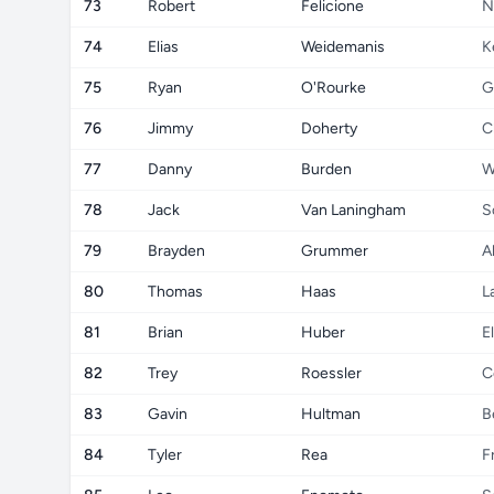
73
Robert
Felicione
N
74
Elias
Weidemanis
K
75
Ryan
O'Rourke
G
76
Jimmy
Doherty
C
77
Danny
Burden
W
78
Jack
Van Laningham
S
79
Brayden
Grummer
A
80
Thomas
Haas
L
81
Brian
Huber
E
82
Trey
Roessler
C
83
Gavin
Hultman
B
84
Tyler
Rea
F