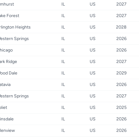
lmhurst
IL
US
2027
ake Forest
IL
US
2027
rlington Heights
IL
US
2028
estern Springs
IL
US
2026
hicago
IL
US
2026
ark Ridge
IL
US
2027
ood Dale
IL
US
2029
atavia
IL
US
2026
estern Springs
IL
US
2027
oliet
IL
US
2025
insdale
IL
US
2026
lenview
IL
US
2026