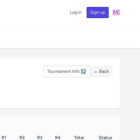
Log in
Sign up
Tournament Info ↗
← Back
R1
R2
R3
R4
Total
Status