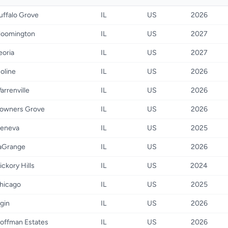
uffalo Grove
IL
US
2026
loomington
IL
US
2027
eoria
IL
US
2027
oline
IL
US
2026
arrenville
IL
US
2026
owners Grove
IL
US
2026
eneva
IL
US
2025
aGrange
IL
US
2026
ickory Hills
IL
US
2024
hicago
IL
US
2025
lgin
IL
US
2026
offman Estates
IL
US
2026