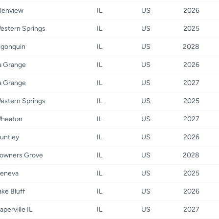
lenview
IL
US
2026
estern Springs
IL
US
2025
lgonquin
IL
US
2028
a Grange
IL
US
2026
a Grange
IL
US
2027
estern Springs
IL
US
2025
heaton
IL
US
2027
untley
IL
US
2026
owners Grove
IL
US
2028
eneva
IL
US
2025
ake Bluff
IL
US
2026
aperville IL
IL
US
2027