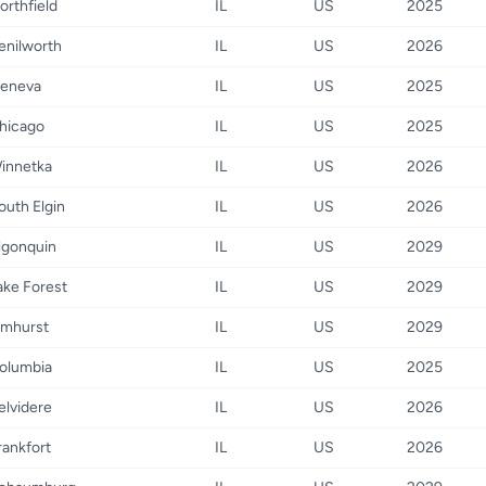
orthfield
IL
US
2025
enilworth
IL
US
2026
eneva
IL
US
2025
hicago
IL
US
2025
innetka
IL
US
2026
outh Elgin
IL
US
2026
lgonquin
IL
US
2029
ake Forest
IL
US
2029
lmhurst
IL
US
2029
olumbia
IL
US
2025
elvidere
IL
US
2026
rankfort
IL
US
2026