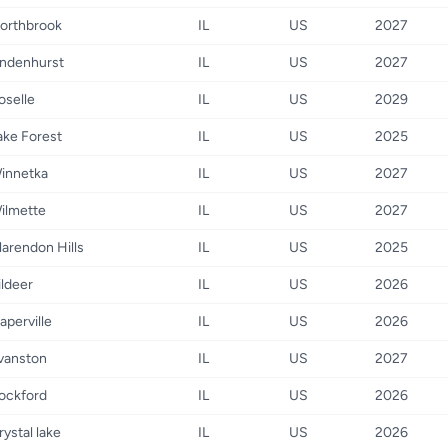
orthbrook
IL
US
2027
indenhurst
IL
US
2027
oselle
IL
US
2029
ake Forest
IL
US
2025
innetka
IL
US
2027
ilmette
IL
US
2027
larendon Hills
IL
US
2025
ildeer
IL
US
2026
aperville
IL
US
2026
vanston
IL
US
2027
ockford
IL
US
2026
rystal lake
IL
US
2026