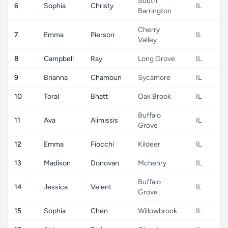
South
6
Sophia
Christy
IL
Barrington
Cherry
7
Emma
Pierson
IL
Valley
8
Campbell
Ray
Long Grove
IL
9
Brianna
Chamoun
Sycamore
IL
10
Toral
Bhatt
Oak Brook
IL
Buffalo
11
Ava
Alimissis
IL
Grove
12
Emma
Fiocchi
Kildeer
IL
13
Madison
Donovan
Mchenry
IL
Buffalo
14
Jessica
Velent
IL
Grove
15
Sophia
Chen
Willowbrook
IL