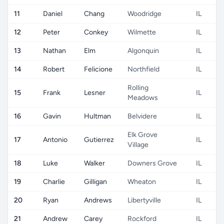
11
Daniel
Chang
Woodridge
IL
12
Peter
Conkey
Wilmette
IL
13
Nathan
Elm
Algonquin
IL
14
Robert
Felicione
Northfield
IL
Rolling
15
Frank
Lesner
IL
Meadows
16
Gavin
Hultman
Belvidere
IL
Elk Grove
17
Antonio
Gutierrez
IL
Village
18
Luke
Walker
Downers Grove
IL
19
Charlie
Gilligan
Wheaton
IL
20
Ryan
Andrews
Libertyville
IL
21
Andrew
Carey
Rockford
IL