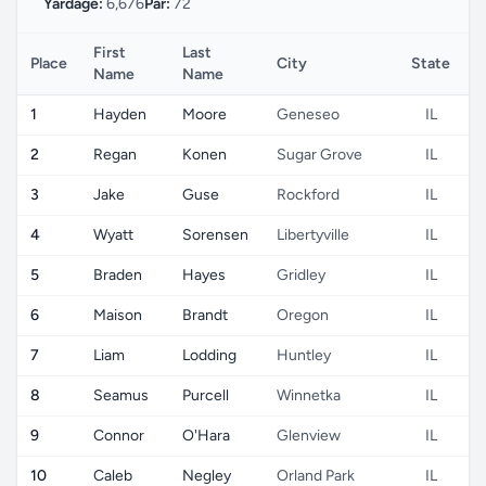
Yardage:
6,676
Par:
72
First
Last
Place
City
State
C
Name
Name
1
Hayden
Moore
Geneseo
IL
2
Regan
Konen
Sugar Grove
IL
3
Jake
Guse
Rockford
IL
4
Wyatt
Sorensen
Libertyville
IL
5
Braden
Hayes
Gridley
IL
6
Maison
Brandt
Oregon
IL
7
Liam
Lodding
Huntley
IL
8
Seamus
Purcell
Winnetka
IL
9
Connor
O'Hara
Glenview
IL
10
Caleb
Negley
Orland Park
IL