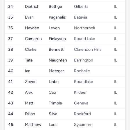
34
Dietrich
Bethge
Gilberts
IL
35
Evan
Paganelis
Batavia
IL
36
Hayden
Leven
Northbrook
IL
37
Cameron
Finlayson
Round Lake
IL
38
Clarke
Bennett
Clarendon Hills
IL
39
Tate
Naughten
Barrington
IL
40
Ian
Metzger
Rochelle
41
Zeven
Linbo
Roundlake
IL
42
Alex
Cao
Kildeer
IL
43
Matt
Trimble
Geneva
IL
44
Dillon
Sliva
Rockford
IL
45
Matthew
Loos
Sycamore
IL