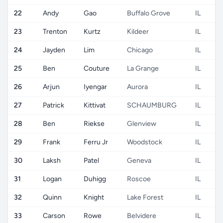
22
Andy
Gao
Buffalo Grove
IL
23
Trenton
Kurtz
Kildeer
IL
24
Jayden
Lim
Chicago
IL
25
Ben
Couture
La Grange
IL
26
Arjun
Iyengar
Aurora
IL
27
Patrick
Kittivat
SCHAUMBURG
IL
28
Ben
Riekse
Glenview
IL
29
Frank
Ferru Jr
Woodstock
IL
30
Laksh
Patel
Geneva
IL
31
Logan
Duhigg
Roscoe
IL
32
Quinn
Knight
Lake Forest
IL
33
Carson
Rowe
Belvidere
IL