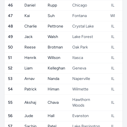
46
Daniel
Rupp
Chicago
IL
47
Kai
Suh
Fontana
WI
48
Charlie
Pettrone
Crystal Lake
IL
49
Jack
Walsh
Lake Forest
IL
50
Reese
Brotman
Oak Park
IL
51
Henrik
Willson
Itasca
IL
52
Liam
Kelleghan
Geneva
IL
53
Arnav
Nanda
Naperville
IL
54
Patrick
Himan
Wilmette
IL
Hawthorn
55
Akshaj
Chava
IL
Woods
56
Jude
Hall
Evanston
IL
57
Sachin
Patel
Lake Barrington
IL