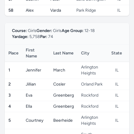
58
Alex
Varda
Park Ridge
IL
Course:
Girls
Gender:
Girls
Age Group:
12-18
Yardage:
5,758
Par:
74
First
Place
Last Name
City
State
Co
Name
Arlington
1
Jennifer
March
IL
Heights
2
Jillian
Cosler
Orland Park
IL
3
Eva
Greenberg
Rockford
IL
4
Ella
Greenberg
Rockford
IL
Arlington
5
Courtney
Beerheide
IL
Heights